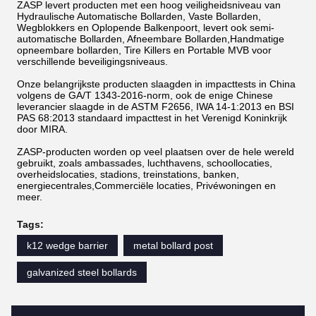
ZASP levert producten met een hoog veiligheidsniveau van
Hydraulische Automatische Bollarden, Vaste Bollarden,
Wegblokkers en Oplopende Balkenpoort, levert ook semi-
automatische Bollarden, Afneembare Bollarden,Handmatige
opneembare bollarden, Tire Killers en Portable MVB voor
verschillende beveiligingsniveaus.
Onze belangrijkste producten slaagden in impacttests in China
volgens de GA/T 1343-2016-norm, ook de enige Chinese
leverancier slaagde in de ASTM F2656, IWA 14-1:2013 en BSI
PAS 68:2013 standaard impacttest in het Verenigd Koninkrijk
door MIRA.
ZASP-producten worden op veel plaatsen over de hele wereld
gebruikt, zoals ambassades, luchthavens, schoollocaties,
overheidslocaties, stadions, treinstations, banken,
energiecentrales,Commerciële locaties, Privéwoningen en
meer.
Tags:
k12 wedge barrier
metal bollard post
galvanized steel bollards