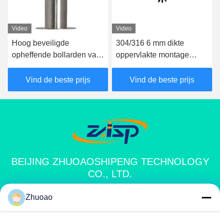
Video
Video
Hoog beveiligde
304/316 6 mm dikte
opheffende bollarden van
oppervlakte montage
roestvrij staal met CE-
bollards automatisch
certificering
bollard systeem
Vind de beste prijs
Vind de beste prijs
BEIJING ZHUOAOSHIPENG TECHNOLOGY
CO., LTD.
Zhuoao
service@cnzasp.com