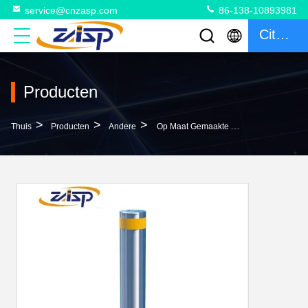
service@cnzasp.com
86-138-10893981
Citaat
Producten
>
>
>
Thuis
Producten
Andere
Op Maat Gemaakte Afneembare Straten Van Roestvrij Staal Platte Bollarden Voor Omtrekbescherming