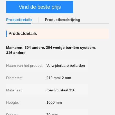
Vind de beste prijs
Productdetails
Productbeschrijving
Productdetails
Markeren:
304 andere
,
304 wedge barrière systeem
,
316 andere
Naam van het product:
Verwijderbare bollarden
Diameter:
219 mm±2 mm
Materiaal:
roestvrij staal 316
Hoogte:
1000 mm
Diepte:
70 mm