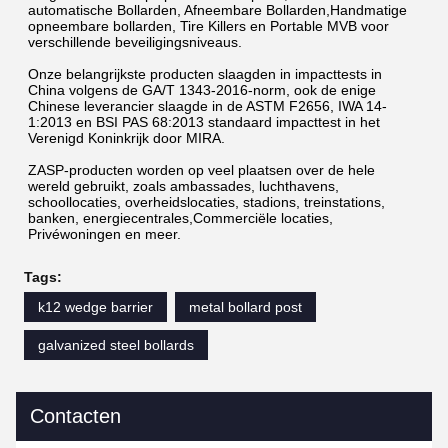
automatische Bollarden, Afneembare Bollarden,Handmatige 
opneembare bollarden, Tire Killers en Portable MVB voor 
verschillende beveiligingsniveaus.
Onze belangrijkste producten slaagden in impacttests in 
China volgens de GA/T 1343-2016-norm, ook de enige 
Chinese leverancier slaagde in de ASTM F2656, IWA 14-
1:2013 en BSI PAS 68:2013 standaard impacttest in het 
Verenigd Koninkrijk door MIRA.
ZASP-producten worden op veel plaatsen over de hele 
wereld gebruikt, zoals ambassades, luchthavens, 
schoollocaties, overheidslocaties, stadions, treinstations, 
banken, energiecentrales,Commerciële locaties, 
Privéwoningen en meer.
Tags:
k12 wedge barrier
metal bollard post
galvanized steel bollards
Contacten