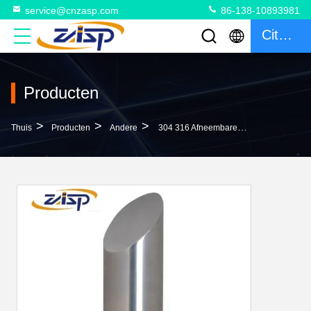
service@cnzasp.com
86-138-10893981
Citaat
Producten
>
>
>
Thuis
Producten
Andere
304 316 Afneembare Bollarden Van Roestvrij Staal Voor Voetgangersveiligheid