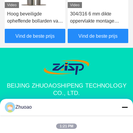
Video
Video
Hoog beveiligde
304/316 6 mm dikte
opheffende bollarden van
oppervlakte montage
roestvrij staal met CE-
bollards automatisch
certificering
bollard systeem
Vind de beste prijs
Vind de beste prijs
BEIJING ZHUOAOSHIPENG TECHNOLOGY
CO., LTD.
Zhuoao
service@cnzasp.com
86-138-10893981
1:21 PM
Kamer 2005, verdieping 20, gebouw A, Shagnlian Building,