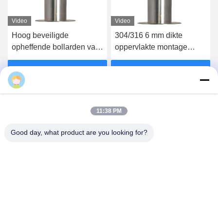
Video
Video
Hoog beveiligde
304/316 6 mm dikte
opheffende bollarden van
oppervlakte montage
roestvrij staal met CE-
bollards automatisch
certificering
bollard systeem
Vind de beste prijs
Vind de beste prijs
Zhuoao
11:38 PM
Good day, what product are you looking for?
BEIJING ZHUOAOSHIPENG TECHNOLOGY
CO., LTD.
service@cnzasp.com
86-138-10893981