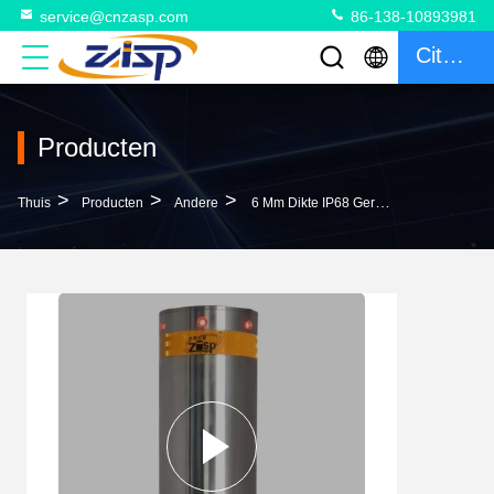
service@cnzasp.com
86-138-10893981
Citaat
Producten
>
>
>
Thuis
Producten
Andere
6 Mm Dikte IP68 Gerangschikt Stijgende Beveiligingsbollarden Terugtrekbaar Voor Afstandsbediening Auto's