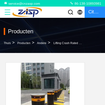
service@cnzasp.com
86-138-10893981
Citaat
Producten
>
>
>
Thuis
Producten
Andere
Lifting Crash Rated Hydraulic Rising Bollards 380V Voor Botsing Bollard