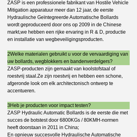
ZASP is een professionele fabrikant van Hostile Vehicle
Mitigation apparatuur meer dan 12 jaar, de eerste
Hydraulische Geïntegreerde Automatische Bollards
wordt geproduceerd door ons op 2009 in de Chinese
markt,we hebben een rijke ervaring in R & D, productie
en installatie van wegbeveiligingsproducten.
2Welke materialen gebruikt u voor de vervaardiging van
uw bollards, wegblokkers en bandenverdelgers?
ZASP-producten zijn gemaakt van koolstofstaal of
roestvrij staal.Ze zijn roestvrij en hebben een schone,
afgeronde look om elk architectonisch ontwerp te
accentueren.
3Heb je producten voor impact testen?
ZASP Hydraulic Automatic Bollards is de eerste die met
succes de botstest door 6800KGs / 80KMH-normen
heeft doorstaan in 2011 in China;
En opnieuw succesvolle Hydraulische Automatische