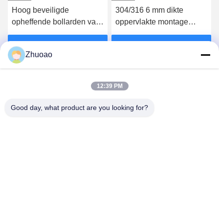
Hoog beveiligde
304/316 6 mm dikte
opheffende bollarden van
oppervlakte montage
roestvrij staal met CE-
bollards automatisch
certificering
bollard systeem
Vind de beste prijs
Vind de beste prijs
Zhuoao
12:39 PM
Good day, what product are you looking for?
BEIJING ZHUOAOSHIPENG TECHNOLOGY
CO., LTD.
service@cnzasp.com
86-138-10893981
Kamer 2005, verdieping 20, gebouw A, Shagnlian Building,
nummer 4, Fufeng Road, Beijing, China