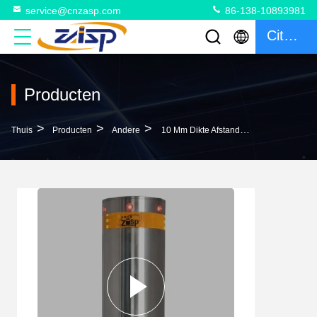
service@cnzasp.com
86-138-10893981
Citaat
Producten
>
>
>
Thuis
Producten
Andere
10 Mm Dikte Afstandsbediening Automatische Parkeerplaats Automatische Hydraulische Bollarden