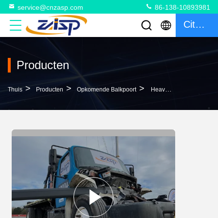
service@cnzasp.com
86-138-10893981
Citaat
Producten
>
>
>
Thuis
Producten
Opkomende Balkpoort
Heavy Duty Rising Beam Gate Milita ZASPS