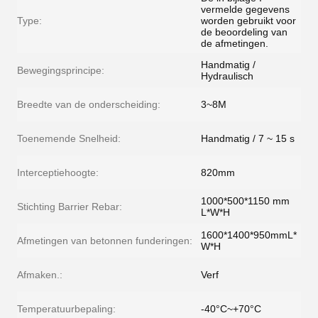
vermelde gegevens
Type:
worden gebruikt voor
de beoordeling van
de afmetingen.
Handmatig /
Bewegingsprincipe:
Hydraulisch
Breedte van de onderscheiding:
3~8M
Toenemende Snelheid:
Handmatig / 7 ~ 15 s
Interceptiehoogte:
820mm
1000*500*1150 mm
Stichting Barrier Rebar:
L*W*H
1600*1400*950mmL*
Afmetingen van betonnen funderingen:
W*H
Afmaken.:
Verf
Temperatuurbepaling:
-40°C~+70°C