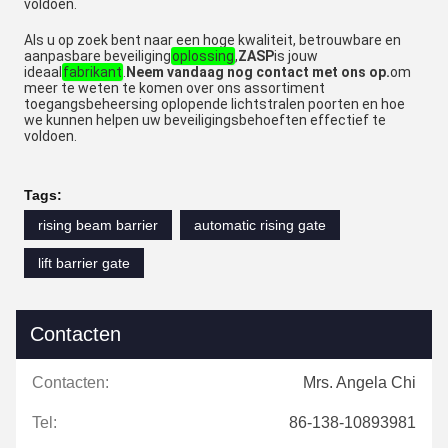
voldoen.
Als u op zoek bent naar een hoge kwaliteit, betrouwbare en
aanpasbare beveiliging
oplossing
,
ZASP
is jouw
ideaal
fabrikant
.
Neem vandaag nog contact met ons op.
om
meer te weten te komen over ons assortiment
toegangsbeheersing oplopende lichtstralen poorten en hoe
we kunnen helpen uw beveiligingsbehoeften effectief te
voldoen.
Tags:
rising beam barrier
automatic rising gate
lift barrier gate
Contacten
Contacten:
Mrs. Angela Chi
Tel:
86-138-10893981