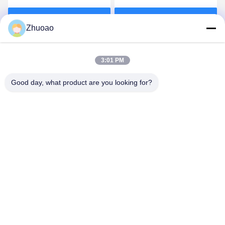
Gates voor
gerangschikte
toegangscontrole
voertuigbarrières
Vind de beste prijs
Vind de beste prijs
Zhuoao
Veiligheidspoortarm
3:01 PM
Good day, what product are you looking for?
BEIJING ZHUOAOSHIPENG TECHNOLOGY
CO., LTD.
service@cnzasp.com
86-138-10893981
Kamer 2005, verdieping 20, gebouw A, Shagnlian Building,
nummer 4, Fufeng Road, Beijing, China