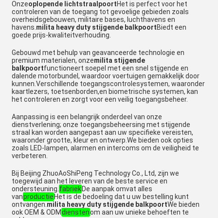
Onze
oplopende lichtstraalpoort
Het is perfect voor het
controleren van de toegang tot gevoelige gebieden zoals
overheidsgebouwen, militaire bases, luchthavens en
havens.
milita heavy duty stijgende balkpoort
Biedt een
goede prijs-kwaliteitverhouding.
Gebouwd met behulp van geavanceerde technologie en
premium materialen, onze
milita stijgende
balkpoort
functioneert soepel met een snel stijgende en
dalende motorbundel, waardoor voertuigen gemakkelijk door
kunnen.Verschillende toegangscontrolesystemen, waaronder
kaartlezers, toetsenborden,en biometrische systemen, kan
het controleren en zorgt voor een veilig toegangsbeheer.
Aanpassing is een belangrijk onderdeel van onze
dienstverlening; onze toegangsbeheersing met stijgende
straal kan worden aangepast aan uw specifieke vereisten,
waaronder grootte, kleur en ontwerp.We bieden ook opties
zoals LED-lampen, alarmen en intercoms om de veiligheid te
verbeteren.
Bij Beijing ZhuoAoShiPeng Technology Co., Ltd, zijn we
toegewijd aan het leveren van de beste service en
ondersteuning.
fabriek
De aanpak omvat alles
van
productie
Het is de bedoeling dat u uw bestelling kunt
ontvangen.
milita heavy duty stijgende balkpoort
We bieden
ook OEM & ODM
diensten
om aan uw unieke behoeften te