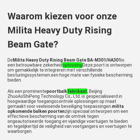
Waarom kiezen voor onze
Milita Heavy Duty Rising
Beam Gate?
De
Milita Heavy Duty Rising Beam Gate BA-M301/HA301
is
een betrouwbare zekerheid
oplossing
Deze poort is ontworpen
om gemakkelijk te integreren met verschillende
besturingssystemen.een hoge mate van fysieke bescherming
bieden.
Als een prominente
poortbalk
fabrikant
, Beijing
ZhuoAoShiPeng Technology Co., Ltd. is gespecialiseerd in
hoogwaardige toegangscontrole oplossingen op maat
gemaakt voor veeleisende beveiliging toepassingen.
milita
opkomende balken poorten
zijn speciaal ontworpen om een
effectieve bescherming van de omtrek tegen
ongeautoriseerde toegang en vijandige voertuigen te bieden
en tegelijkertijd de veiligheid van voetgangers en voertuigen te
waarborgen.