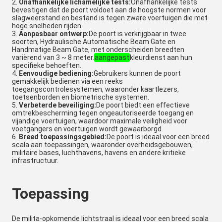
Onafhankelijke lichamelijke tests:
Onafhankelijke tests
bevestigen dat de poort voldoet aan de hoogste normen voor
slagweerstand en bestand is tegen zware voertuigen die met
hoge snelheden rijden.
Aanpasbaar ontwerp:
De poort is verkrijgbaar in twee
soorten, Hydraulische Automatische Beam Gate en
Handmatige Beam Gate, met onderscheiden breedten
variërend van 3 ~ 8 meter.
aangepast
kleurdienst aan hun
specifieke behoeften.
Eenvoudige bediening:
Gebruikers kunnen de poort
gemakkelijk bedienen via een reeks
toegangscontrolesystemen, waaronder kaartlezers,
toetsenborden en biometrische systemen.
Verbeterde beveiliging:
De poort biedt een effectieve
omtrekbescherming tegen ongeautoriseerde toegang en
vijandige voertuigen, waardoor maximale veiligheid voor
voetgangers en voertuigen wordt gewaarborgd.
Breed toepassingsgebied:
De poort is ideaal voor een breed
scala aan toepassingen, waaronder overheidsgebouwen,
militaire bases, luchthavens, havens en andere kritieke
infrastructuur.
Toepassing
De milita-opkomende lichtstraal is ideaal voor een breed scala