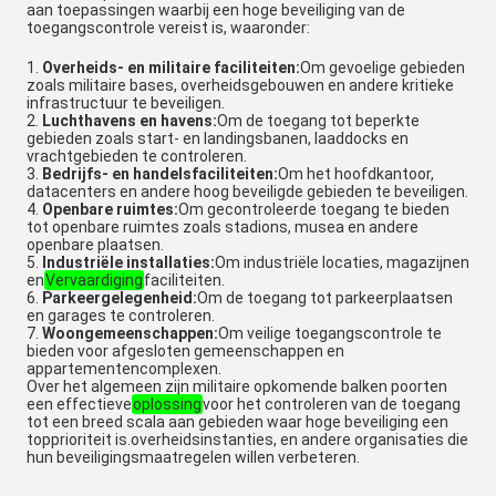
aan toepassingen waarbij een hoge beveiliging van de
toegangscontrole vereist is, waaronder:
Overheids- en militaire faciliteiten:
Om gevoelige gebieden
zoals militaire bases, overheidsgebouwen en andere kritieke
infrastructuur te beveiligen.
Luchthavens en havens:
Om de toegang tot beperkte
gebieden zoals start- en landingsbanen, laaddocks en
vrachtgebieden te controleren.
Bedrijfs- en handelsfaciliteiten:
Om het hoofdkantoor,
datacenters en andere hoog beveiligde gebieden te beveiligen.
Openbare ruimtes:
Om gecontroleerde toegang te bieden
tot openbare ruimtes zoals stadions, musea en andere
openbare plaatsen.
Industriële installaties:
Om industriële locaties, magazijnen
en
Vervaardiging
faciliteiten.
Parkeergelegenheid:
Om de toegang tot parkeerplaatsen
en garages te controleren.
Woongemeenschappen:
Om veilige toegangscontrole te
bieden voor afgesloten gemeenschappen en
appartementencomplexen.
Over het algemeen zijn militaire opkomende balken poorten
een effectieve
oplossing
voor het controleren van de toegang
tot een breed scala aan gebieden waar hoge beveiliging een
topprioriteit is.overheidsinstanties, en andere organisaties die
hun beveiligingsmaatregelen willen verbeteren.