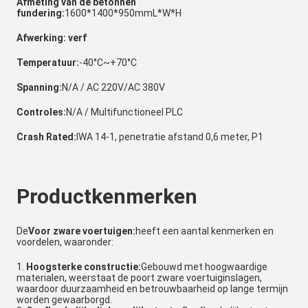
Afmeting van de betonnen
fundering:
1600*1400*950mmL*W*H
Afwerking: verf
Temperatuur:
-40°C~+70°C
Spanning:
N/A / AC 220V/AC 380V
Controles:
N/A / Multifunctioneel PLC
Crash Rated:
IWA 14-1, penetratie afstand 0,6 meter, P1
Productkenmerken
De
Voor zware voertuigen:
heeft een aantal kenmerken en
voordelen, waaronder:
Hoogsterke constructie:
Gebouwd met hoogwaardige
materialen, weerstaat de poort zware voertuiginslagen,
waardoor duurzaamheid en betrouwbaarheid op lange termijn
worden gewaarborgd.