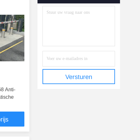
Versturen
68 Anti-
tische
rijs