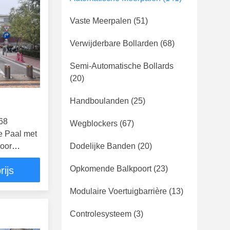
Vaste Meerpalen
(51)
Verwijderbare Bollarden
(68)
Semi-Automatische Bollards
(20)
Handboulanden
(25)
P68
Wegblockers
(67)
e Paal met
oor
Dodelijke Banden
(20)
ontrole
Opkomende Balkpoort
(23)
rijs
Modulaire Voertuigbarrière
(13)
Controlesysteem
(3)