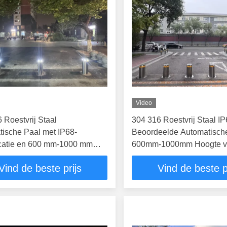
Video
 Roestvrij Staal
304 316 Roestvrij Staal I
ische Paal met IP68-
Beoordeelde Automatisch
icatie en 600 mm-1000 mm
600mm-1000mm Hoogte v
voor Verbeterde Beveiliging
Beveiliging en Toegangsc
Vind de beste prijs
Vind de beste p