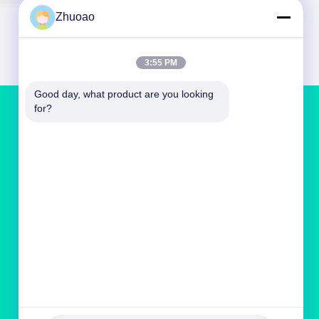
Zhuoao
3:55 PM
Good day, what product are you looking 
for?
NEEM CONTACT MET ONS OP
service@cnzasp.com
86-138-10893981
Kamer 2005, verdieping 20, gebouw A, Shagnlian
Building, nummer 4, Fufeng Road, Beijing, China