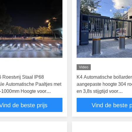
Video
 Roestvrij Staal IP68
K4 Automatische bollarde
le Automatische Paaltjes met
aangepaste hoogte 304 roes
1000mm Hoogte voor
en 3,8s stijgtijd voor
eiliging
toegangscontrole
Vind de beste prijs
Vind de beste p