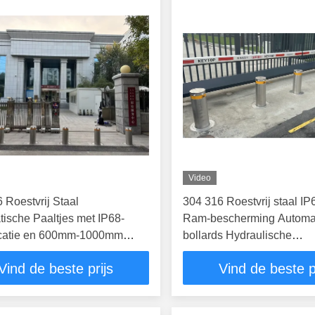
Video
 Roestvrij Staal
304 316 Roestvrij staal IP
ische Paaltjes met IP68-
Ram-bescherming Automa
ficatie en 600mm-1000mm
bollards Hydraulische
 voor
beveiligingsbollards
Vind de beste prijs
Vind de beste p
gtoegangscontrole