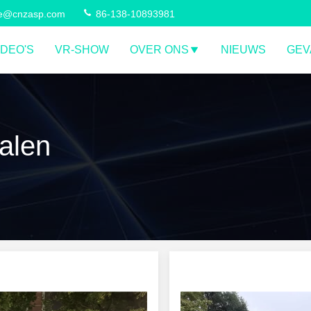
ce@cnzasp.com
86-138-10893981
IDEO'S
VR-SHOW
OVER ONS
NIEUWS
GEV
alen