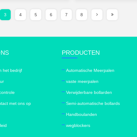
3
4
5
6
7
8
ONS
PRODUCTEN
n het bedrijf
Automatische Meerpalen
our
vaste meerpalen
controle
Verwijderbare bollarden
tact met ons op
Semi-automatische bollards
Handboulanden
leid
wegblockers