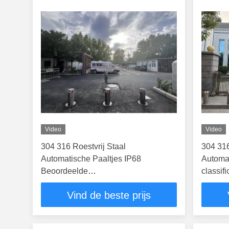
Video
Video
304 316 Roestvrij Staal
304 316
Automatische Paaltjes IP68
Automat
Beoordeelde
classi
Beveiligingspaaltjessystemen met
Hoogte
Vind de beste prijs
600mm-1000mm Hoogte voor Anti-
Voertui
Ram Bescherming