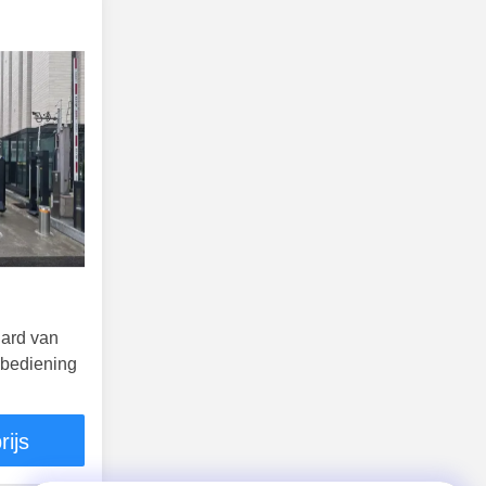
lard van
dsbediening
rijs