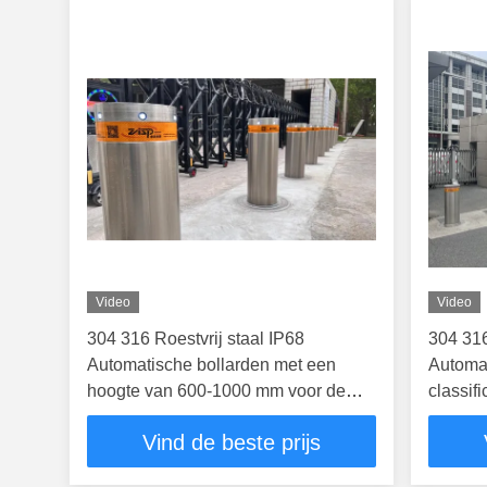
Video
Video
304 316 Roestvrij staal IP68
304 316
Automatische bollarden met een
Automat
hoogte van 600-1000 mm voor de
classif
veiligheid van de oprit
Hoogte 
Vind de beste prijs