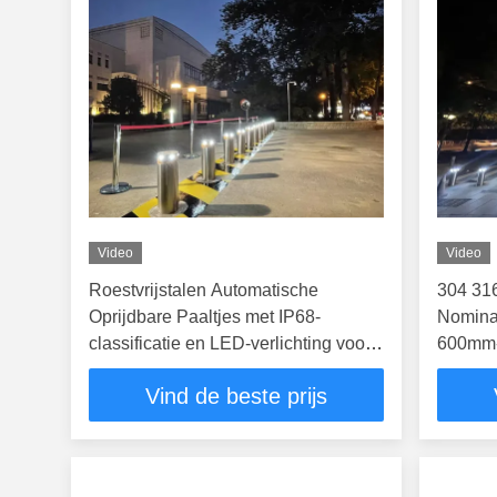
Video
Video
Roestvrijstalen Automatische
304 316
Oprijdbare Paaltjes met IP68-
Nomina
classificatie en LED-verlichting voor
600mm-
Verbeterde Beveiliging
Wegbev
Vind de beste prijs