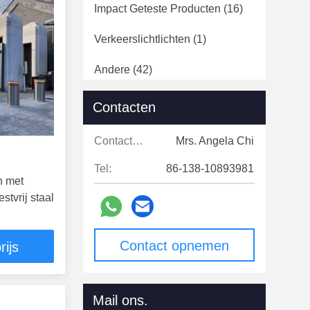
Impact Geteste Producten
(16)
Verkeerslichtlichten
(1)
Andere
(42)
Contacten
Contacten:
Mrs. Angela Chi
Tel:
86-138-10893981
n met
tvrij staal
Contact opnemen
rijs
Mail ons.