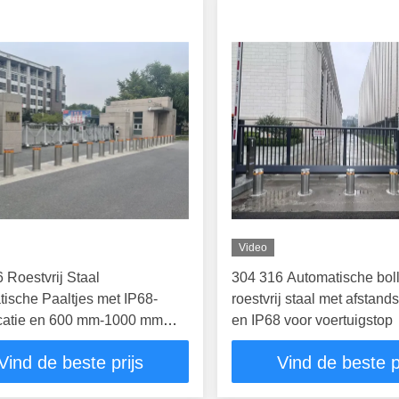
Video
 Roestvrij Staal
304 316 Automatische bol
ische Paaltjes met IP68-
roestvrij staal met afstan
icatie en 600 mm-1000 mm
en IP68 voor voertuigstop
voor Verbeterde Beveiliging
Vind de beste prijs
Vind de beste p