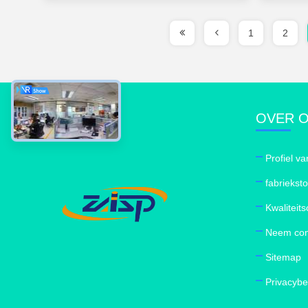
1
2
OVER 
Profiel va
fabriekst
Kwaliteits
Neem con
Sitemap
Privacybe