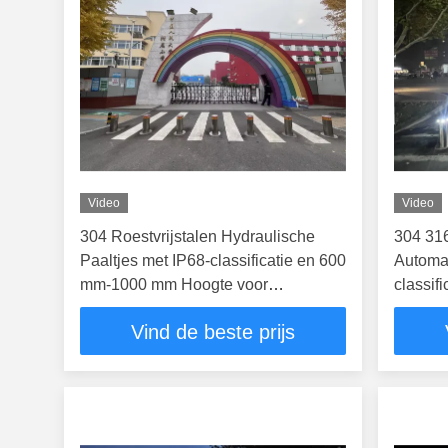
Video
Video
304 Roestvrijstalen Hydraulische
304 316
Paaltjes met IP68-classificatie en 600
Automat
mm-1000 mm Hoogte voor
classif
Perimeterbeveiliging
Hoogte 
Vind de beste prijs