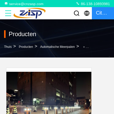
service@cnzasp.com
86-138-10893981
Citaat
Producten
>
>
>
Thuis
Producten
Automatische Meerpalen
＋120C Oververhittingsbeveiliging En 800mm Hoogte: De Perfecte Combinatie Voor Hydraulische Beveiligingspalen