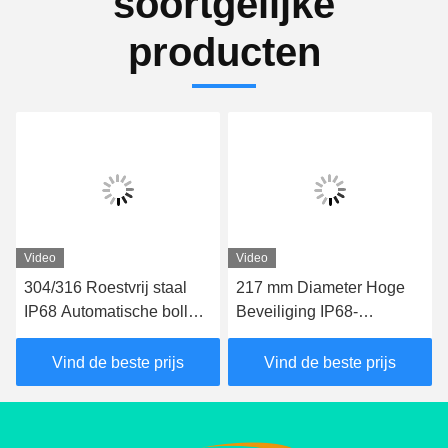
soortgelijke
producten
Video
Video
304/316 Roestvrij staal
217 mm Diameter Hoge
IP68 Automatische bollard
Beveiliging IP68-
met een hoogte van 600-
gecertificeerde
1000 mm voor
Automatische Palen voor
Vind de beste prijs
Vind de beste prijs
hydraulische beveiliging
Opritten en
Parkeerplaatsen