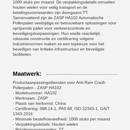
1000 stuks per maand. De verpakkingsdetails omvatten
houten wielen voor veilig transport en de
betalingsvoorwaarden zijn doorgaans TT.
Samenvattend zijn de ZASP HA102 Automatische
Pollerpalen veelzijdige en betrouwbare oplossingen voor
oprijzende palen voor verkeerscontrole en
beveiligingstoepassingen. Hun snelle reactietijd,
robuuste constructie en certificering volgens
industrienormen maken ze een topkeuze voor het
beveiligen van kritieke infrastructuur en beveiligde
faciliteiten.
Maatwerk:
Productaanpassingsdiensten voor Anti-Ram Crash
Pollerpalen - ZASP HA102:
- Modelnummer: HA102
- Merknaam: ZASP
- Plaats van herkomst: China
- Certificering: IWA 14-1, PAS 68, ISO 22343-1, GA/T
1343-2016
- Minimale bestelhoeveelheid: 1000 stuks per maand
- Verpakkingsdetails: Houten wielen
- Betalingsvoorwaarden: TT