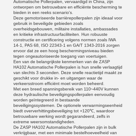
Automatische Pollerpalen, vervaardigd in China, zijn
ontworpen om betrouwbare en efficiënte bescherming te
bieden in een reeks scenario's.
Deze gemotoriseerde barrièrepollerpalen zijn ideaal voor
gebruik in beveiligde gebieden zoals
overheidsgebouwen, militaire installaties, ambassades
en kritieke infrastructuurfaciliteiten. Hun robuuste
constructie en certificering volgens normen zoals IWA
14-1, PAS 68, ISO 22343-1 en GA/T 1343-2016 zorgen
ervoor dat ze een hoog beschermingsniveau bieden
tegen ongeautoriseerde toegang van voertuigen.
Een van de belangrijkste kenmerken van de ZASP
HA102 Automatische Pollerpalen is hun snelle verlaagtijd
van slechts 3 seconden. Deze snelle reactietijd maakt ze
geschikt voor drukke in- en uitgangen waar de
verkeersstroom efficiënt moet worden beheerd.
Met een breed spanningsbereik van 110~440V kunnen
deze hydraulische beveiligingspollerpalen eenvoudig
worden geïntegreerd in bestaande
beveiligingssystemen. De optionele verwarmingseenheid
biedt oververhittingsbeveiliging tot +120℃, waardoor
betrouwbare werking wordt gegarandeerd, zelfs in
extreme weersomstandigheden.
De ZASP HA102 Automatische Pollerpalen zijn in bulk
verkrijgbaar, met een minimale bestelhoeveelheid van