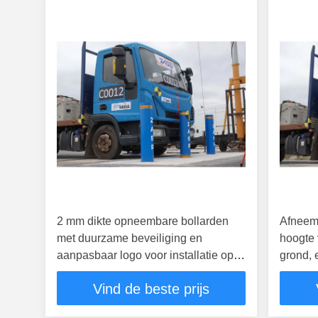
2 mm dikte opneembare bollarden
Afneem
met duurzame beveiliging en
hoogte
aanpasbaar logo voor installatie op
grond, 
het oppervlak
mm en 
Vind de beste prijs
verkeer
beveili