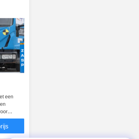
et een
een
voor
rijs