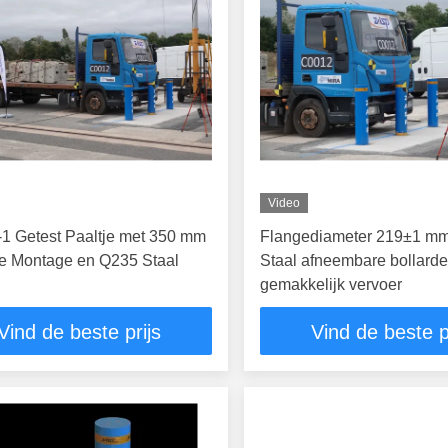
Video
1 Getest Paaltje met 350 mm
Flangediameter 219±1 m
e Montage en Q235 Staal
Staal afneembare bollarde
gemakkelijk vervoer
Vind de beste prijs
Vind de beste p