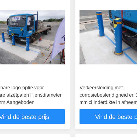
are logo-optie voor
Verkeersleiding met
are afzetpalen Flensdiameter
corrosiebestendigheid en 
mm Aangeboden
mm cilinderdikte in afnee
bollarden
Vind de beste prijs
Vind de beste p