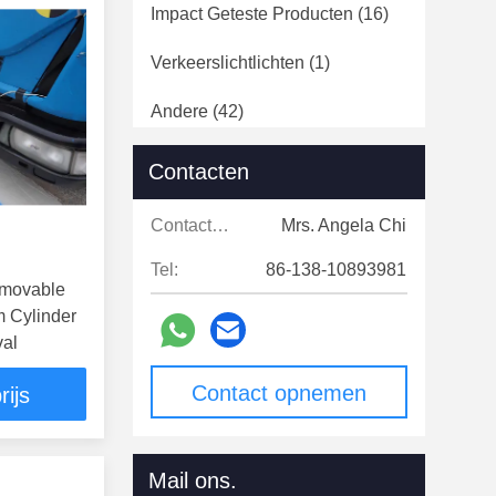
Impact Geteste Producten
(16)
Verkeerslichtlichten
(1)
Andere
(42)
Contacten
Contacten:
Mrs. Angela Chi
Tel:
86-138-10893981
emovable
 Cylinder
al
Contact opnemen
rijs
Mail ons.