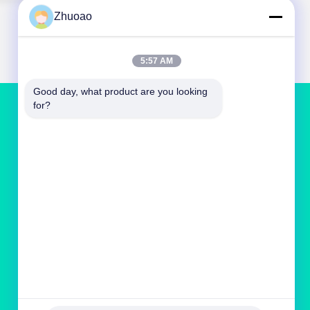
Zhuoao
5:57 AM
Good day, what product are you looking 
for?
NEEM CONTACT MET ONS OP
service@cnzasp.com
86-138-10893981
Kamer 2005, verdieping 20, gebouw A, Shagnlian
Building, nummer 4, Fufeng Road, Beijing, China