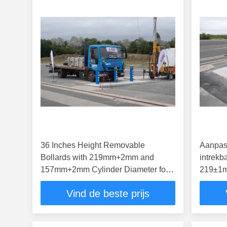
36 Inches Height Removable
Aanpasb
Bollards with 219mm+2mm and
intrekb
157mm+2mm Cylinder Diameter for
219±1
Secure Access Control
Vind de beste prijs