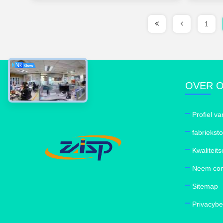
1
OVER 
Profiel va
fabriekst
Kwaliteits
Neem con
Sitemap
Privacybe