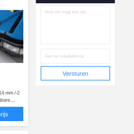
Versturen
14 mm /-2
mbare
rijs