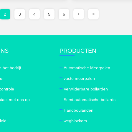
2
3
4
5
6
ONS
PRODUCTEN
n het bedrijf
Automatische Meerpalen
our
vaste meerpalen
controle
Verwijderbare bollarden
tact met ons op
Semi-automatische bollards
Handboulanden
leid
wegblockers