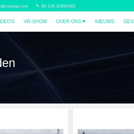
ce@cnzasp.com
86-138-10893981
IDEO'S
VR-SHOW
OVER ONS
NIEUWS
GEV
den