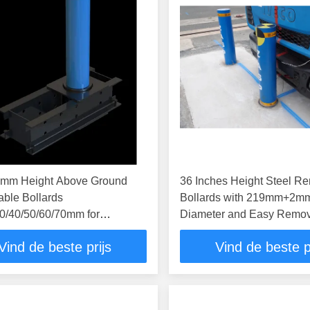
mm Height Above Ground
36 Inches Height Steel R
able Bollards
Bollards with 219mm+2mm
0/40/50/60/70mm for
Diameter and Easy Remov
er Requirements
Vind de beste prijs
Vind de beste p