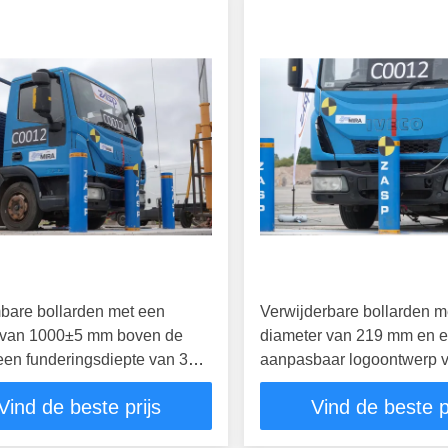
bare bollarden met een
Verwijderbare bollarden m
 van 1000±5 mm boven de
diameter van 219 mm en 
een funderingsdiepte van 350
aanpasbaar logoontwerp 
een dikte van 2 mm voor
verkeerscontrole
Vind de beste prijs
Vind de beste p
scontrole met hoge
ging