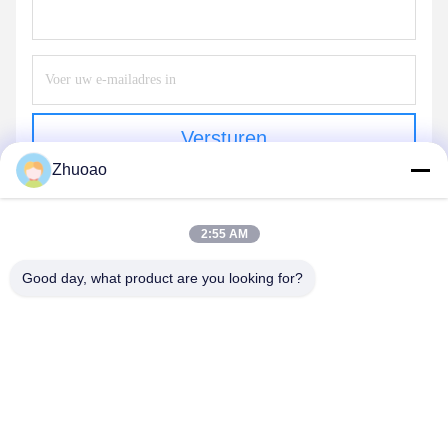
Versturen
Zhuoao
2:55 AM
Good day, what product are you looking for?
BEIJING ZHUOAOSHIPENG TECHNOLOGY
CO., LTD.
service@cnzasp.com
86-138-10893981