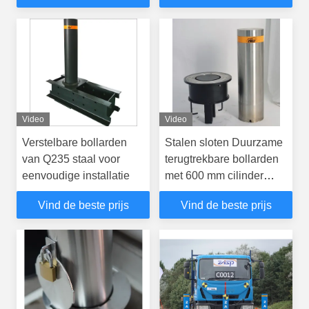
Video
Video
Verstelbare bollarden
Stalen sloten Duurzame
van Q235 staal voor
terugtrekbare bollarden
eenvoudige installatie
met 600 mm cilinder
onderscheiden hoogte
Vind de beste prijs
Vind de beste prijs
en 350 mm fundering
diepte