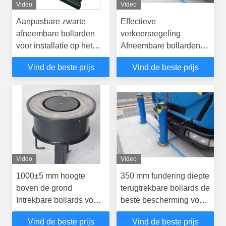
Video
Video
Aanpasbare zwarte
Effectieve
afneembare bollarden
verkeersregeling
voor installatie op het
Afneembare bollarden
oppervlak en veelzijdige
Weerbestendige
Vind de beste prijs
Vind de beste prijs
beveiligingsoplossingen
oppervlakte
Video
Video
1000±5 mm hoogte
350 mm fundering diepte
boven de grond
terugtrekbare bollards de
Intrekbare bollards voor
beste bescherming voor
parken en
uw ruimte
Vind de beste prijs
Vind de beste prijs
recreatiegebieden