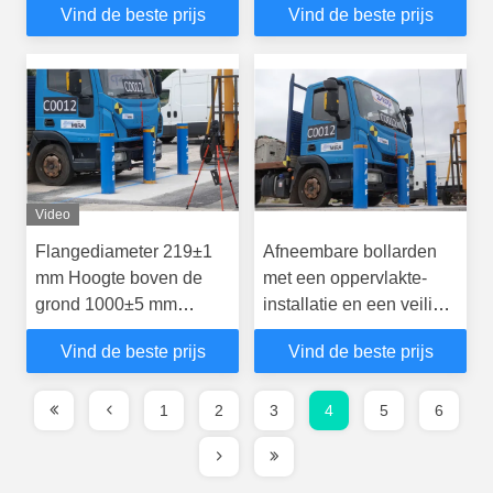
Vind de beste prijs
Vind de beste prijs
eenvoudige installatie
uw veiligheid
Video
Flangediameter 219±1
Afneembare bollarden
mm Hoogte boven de
met een oppervlakte-
grond 1000±5 mm
installatie en een veilig
Intrekbare bollarden voor
slotvergrendelingsmechanis
Vind de beste prijs
Vind de beste prijs
behoeften
van 350 mm diepte
1
2
3
4
5
6