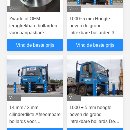
Video
Video
Zwarte of OEM
1000±5 mm Hoogte
terugtrekbare bollarden
boven de grond
voor aanpasbare
Intrekbare bollarden 350
buitenfuncties
mm Fundamentdiepte
Vind de beste prijs
Vind de beste prijs
voor klantvereisten
Video
Video
14 mm /-2 mm
1000 ± 5 mm hoogte
cilinderdikte Afneembare
boven de grond
bollards voor
Intrekbare bollards De
buitenverkeersleiding en
perfecte oplossing voor