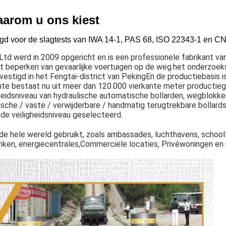
arom u ons kiest
aagd voor de slagtests van IWA 14-1, PAS 68, ISO 22343-1 en C
td werd in 2009 opgericht en is een professionele fabrikant va
t beperken van gevaarlijke voertuigen op de weg.het onderzoek
vestigd in het Fengtai-district van PekingEn de productiebasis i
imte bestaat nu uit meer dan 120.000 vierkante meter productieg
eidsniveau van hydraulische automatische bollarden, wegblokke
che / vaste / verwijderbare / handmatig terugtrekbare bollards
nde veiligheidsniveau geselecteerd.
 hele wereld gebruikt, zoals ambassades, luchthavens, schooll
banken, energiecentrales,Commerciële locaties, Privéwoningen en