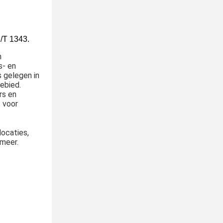
N/T 1343.
n
s- en
s gelegen in
ebied.
rs en
 voor
ocaties,
 meer.