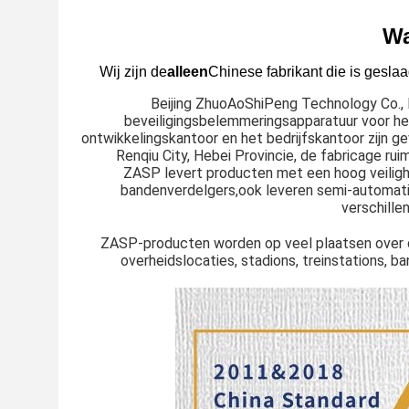
Wa
Wij zijn de
alleen
Chinese fabrikant die is gesl
Beijing ZhuoAoShiPeng Technology Co., L
beveiligingsbelemmeringsapparatuur voor he
ontwikkelingskantoor en het bedrijfskantoor zijn ge
Renqiu City, Hebei Provincie, de fabricage ru
ZASP levert producten met een hoog veiligh
bandenverdelgers,ook leveren semi-automatis
verschille
ZASP-producten worden op veel plaatsen over de
overheidslocaties, stadions, treinstations, 