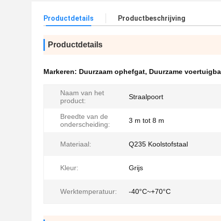
Productdetails
Productbeschrijving
Productdetails
Markeren:
Duurzaam ophefgat
,
Duurzame voertuigba
Naam van het
Straalpoort
product:
Breedte van de
3 m tot 8 m
onderscheiding:
Materiaal:
Q235 Koolstofstaal
Kleur:
Grijs
Werktemperatuur:
-40°C~+70°C