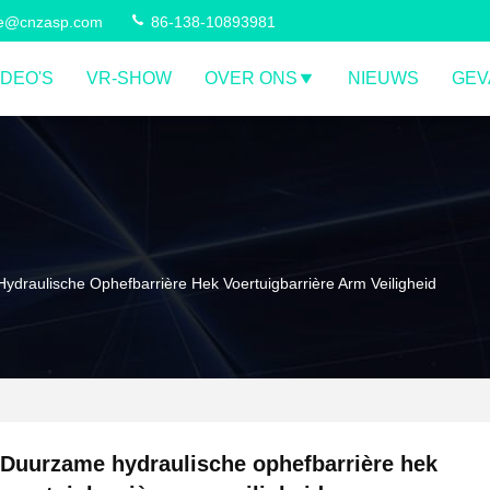
ce@cnzasp.com
86-138-10893981
IDEO'S
VR-SHOW
OVER ONS
NIEUWS
GEV
draulische Ophefbarrière Hek Voertuigbarrière Arm Veiligheid
Duurzame hydraulische ophefbarrière hek