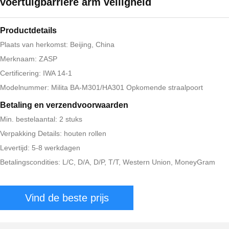
voertuigbarrière arm veiligheid
Productdetails
Plaats van herkomst: Beijing, China
Merknaam: ZASP
Certificering: IWA 14-1
Modelnummer: Milita BA-M301/HA301 Opkomende straalpoort
Betaling en verzendvoorwaarden
Min. bestelaantal: 2 stuks
Verpakking Details: houten rollen
Levertijd: 5-8 werkdagen
Betalingscondities: L/C, D/A, D/P, T/T, Western Union, MoneyGram
Vind de beste prijs