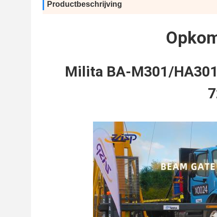
Productbeschrijving
Opkom
Milita BA-M301/HA30
7