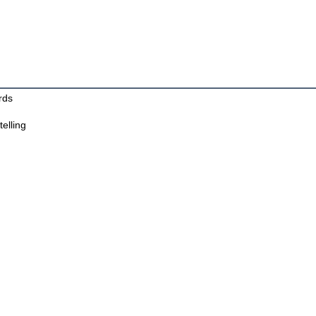
rds
telling