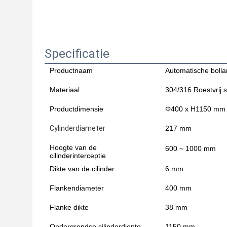
Specificatie
Productnaam
Automatische bolla
Materiaal
304/316 Roestvrij s
Productdimensie
Φ400 x H1150 mm
Cylinderdiameter
217 mm
Hoogte van de
600 ~ 1000 mm
cilinderinterceptie
Dikte van de cilinder
6 mm
Flankendiameter
400 mm
Flanke dikte
38 mm
Ondergrondse cilinderdiepte
1150 mm