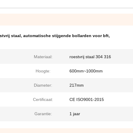
tvrij staal
,
automatische stijgende bollarden voor bft
,
Materiaal:
roestvrij staal 304 316
Hoogte:
600mm~1000mm
Diameter:
217mm
Certificaat:
CE ISO9001-2015
Garantie:
1 jaar