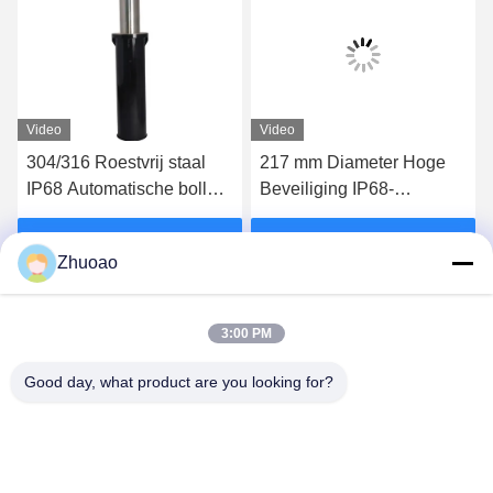
Video
Video
304/316 Roestvrij staal
217 mm Diameter Hoge
IP68 Automatische bollard
Beveiliging IP68-
met een hoogte van 600-
gecertificeerde
1000 mm voor
Automatische Palen voor
Vind de beste prijs
Vind de beste prijs
Zhuoao
hydraulische beveiliging
Opritten en
Parkeerplaatsen
3:00 PM
Good day, what product are you looking for?
BEIJING ZHUOAOSHIPENG TECHNOLOGY
CO., LTD.