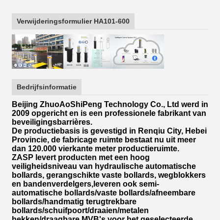
Verwijderingsformulier HA101-600
Bedrijfsinformatie
Beijing ZhuoAoShiPeng Technology Co., Ltd werd in
2009 opgericht en is een professionele fabrikant van
beveiligingsbarrières.
De productiebasis is gevestigd in Renqiu City, Hebei
Provincie, de fabricage ruimte bestaat nu uit meer
dan 120.000 vierkante meter productieruimte.
ZASP levert producten met een hoog
veiligheidsniveau van hydraulische automatische
bollards, gerangschikte vaste bollards, wegblokkers
en bandenverdelgers,leveren ook semi-
automatische bollards/vaste bollards/afneembare
bollards/handmatig terugtrekbare
bollards/schuifpoort/draaien/metalen
hekken/draagbare MVB's voor het geselecteerde