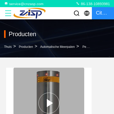
service@cnzasp.com
86-138-10893981
Citaat
Producten
>
>
>
Thuis
Producten
Automatische Meerpalen
Perimeterbescherming Hoge Beveiliging Hydraulische Automatische Bollarden Voor Commerciële Locaties