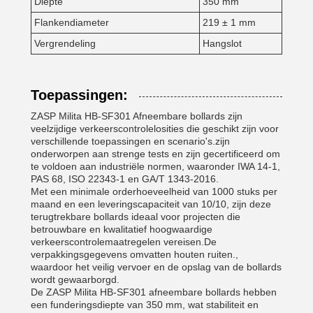
Diepte
350 mm
Flankendiameter
219 ± 1 mm
Vergrendeling
Hangslot
Toepassingen:
ZASP Milita HB-SF301 Afneembare bollards zijn
veelzijdige verkeerscontrolelosities die geschikt zijn voor
verschillende toepassingen en scenario's.zijn
onderworpen aan strenge tests en zijn gecertificeerd om
te voldoen aan industriële normen, waaronder IWA 14-1,
PAS 68, ISO 22343-1 en GA/T 1343-2016.
Met een minimale orderhoeveelheid van 1000 stuks per
maand en een leveringscapaciteit van 10/10, zijn deze
terugtrekbare bollards ideaal voor projecten die
betrouwbare en kwalitatief hoogwaardige
verkeerscontrolemaatregelen vereisen.De
verpakkingsgegevens omvatten houten ruiten.,
waardoor het veilig vervoer en de opslag van de bollards
wordt gewaarborgd.
De ZASP Milita HB-SF301 afneembare bollards hebben
een funderingsdiepte van 350 mm, wat stabiliteit en