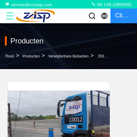
service@cnzasp.com
86-138-10893981
Citaat
Producten
>
>
>
Thuis
Producten
Verwijderbare Bollarden
350 Mm Diepte Terugtrekbare Bollarden De Ultieme Oplossing Voor 1000±5 Mm Hoogte Boven De Grond