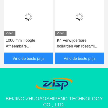
Video
Video
1000 mm Hoogte
K4 Verwijderbare
Afneembare
bollarden van roestvrij
veiligheidsbollarden
staal met een IWA14-1-
Afneembare
certificering
Vind de beste prijs
Vind de beste prijs
verkeersbollarden 350
mm Diepte
BEIJING ZHUOAOSHIPENG TECHNOLOGY
CO., LTD.