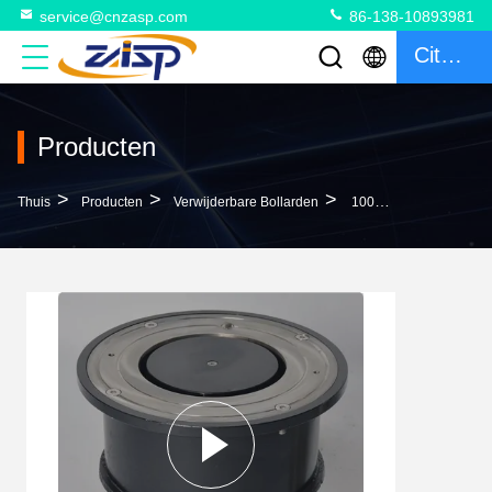
service@cnzasp.com
86-138-10893981
Citaat
Producten
>
>
>
Thuis
Producten
Verwijderbare Bollarden
1000±5 Mm Hoogte Boven De Grond Intrekbare Bollards Voor Parken En Recreatiegebieden