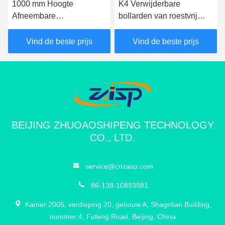
1000 mm Hoogte
K4 Verwijderbare
Afneembare
bollarden van roestvrij
veiligheidsbollarden
staal met een IWA14-1-
Afneembare
certificering
Vind de beste prijs
Vind de beste prijs
verkeersbollarden 350
mm Diepte
BEIJING ZHUOAOSHIPENG TECHNOLOGY
CO., LTD.
service@cnzasp.com
86-138-10893981
Kamer 2005, verdieping 20, gebouw A, Shagnlian Building,
nummer 4, Fufeng Road, Beijing, China