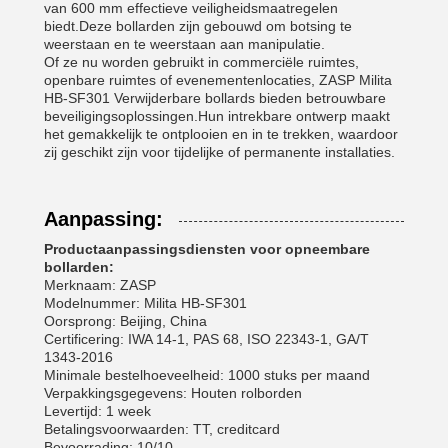
van 600 mm effectieve veiligheidsmaatregelen
biedt.Deze bollarden zijn gebouwd om botsing te
weerstaan en te weerstaan aan manipulatie.
Of ze nu worden gebruikt in commerciële ruimtes,
openbare ruimtes of evenementenlocaties, ZASP Milita
HB-SF301 Verwijderbare bollards bieden betrouwbare
beveiligingsoplossingen.Hun intrekbare ontwerp maakt
het gemakkelijk te ontplooien en in te trekken, waardoor
zij geschikt zijn voor tijdelijke of permanente installaties.
Aanpassing:
Productaanpassingsdiensten voor opneembare
bollarden:
Merknaam: ZASP
Modelnummer: Milita HB-SF301
Oorsprong: Beijing, China
Certificering: IWA 14-1, PAS 68, ISO 22343-1, GA/T
1343-2016
Minimale bestelhoeveelheid: 1000 stuks per maand
Verpakkingsgegevens: Houten rolborden
Levertijd: 1 week
Betalingsvoorwaarden: TT, creditcard
Bevoorrading: 10/10