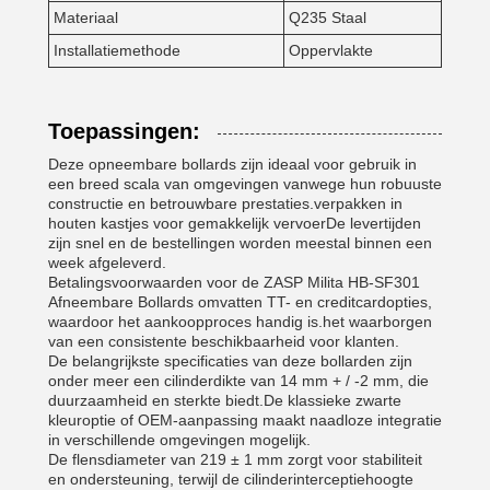
Materiaal
Q235 Staal
Installatiemethode
Oppervlakte
Toepassingen:
Deze opneembare bollards zijn ideaal voor gebruik in
een breed scala van omgevingen vanwege hun robuuste
constructie en betrouwbare prestaties.verpakken in
houten kastjes voor gemakkelijk vervoerDe levertijden
zijn snel en de bestellingen worden meestal binnen een
week afgeleverd.
Betalingsvoorwaarden voor de ZASP Milita HB-SF301
Afneembare Bollards omvatten TT- en creditcardopties,
waardoor het aankoopproces handig is.het waarborgen
van een consistente beschikbaarheid voor klanten.
De belangrijkste specificaties van deze bollarden zijn
onder meer een cilinderdikte van 14 mm + / -2 mm, die
duurzaamheid en sterkte biedt.De klassieke zwarte
kleuroptie of OEM-aanpassing maakt naadloze integratie
in verschillende omgevingen mogelijk.
De flensdiameter van 219 ± 1 mm zorgt voor stabiliteit
en ondersteuning, terwijl de cilinderinterceptiehoogte