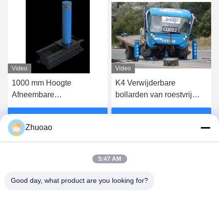
Video
Video
K4 Verwijderbare
Uitzonderlijke prestaties
bollarden van roestvrij
Afneembare Bollard Post
staal met een IWA14-1-
Voor Winkelcentrum
certificering
Vind de beste prijs
Vind de beste prijs
Zhuoao
5:47 AM
Good day, what product are you looking for?
BEIJING ZHUOAOSHIPENG TECHNOLOGY
CO., LTD.