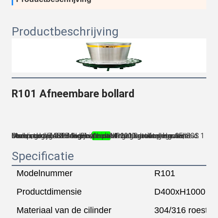
Productbeschrijving
R101 Afneembare bollard
Merknaam: ZASP Modelnummer: R101 Certificering: CE, SGS Oorsprongsgebied: HeBei,
Minimale bestelhoeveelheid: 1 stuk/stuk Voorzieningscapaciteit: 2000 stuks per maand Leveringstijd: 5-15 dagen Verpakkingsgegevens: Houten dozen, dozen afhankelijk van de afmetingordergegevens
China
Specificatie
Modelnummer
R101
Productdimensie
D400xH1000 m
Materiaal van de cilinder
304/316 roestvrij