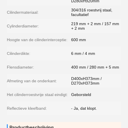
D280xH920mm
304/316 roestvrij staal,
Cilindermateriaal:
facultatief
219 mm + 2 mm / 157 mm
Cylinderdiameter:
+ 2 mm
Hoogte van de cilinderinterceptie:
600 mm
Cilinderdikte:
6 mm / 4 mm
Flensdiameter:
400 mm / 280 mm + 5 mm
D400xH373mm /
Afmeting van de onderkant:
D270xH373mm
Het cilinderroestvrije staal eindigt:
Geborsteld
Reflectieve kleefband:
- Ja, dat klopt.
Productbeschrijving