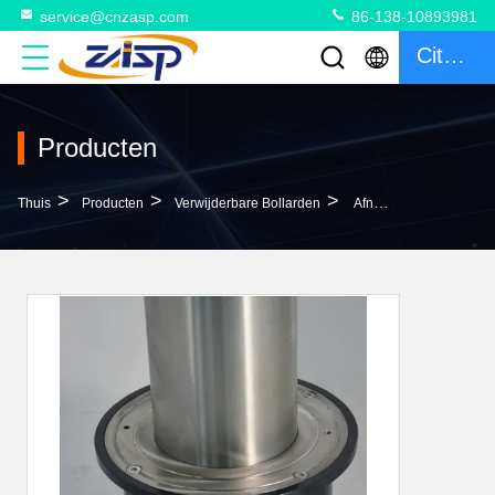
service@cnzasp.com
86-138-10893981
Citaat
Producten
>
>
>
Thuis
Producten
Verwijderbare Bollarden
Afneembare Bollards: Een Onmisbaar Product Voor Een Veelzijdig En Handig Verkeersbeheer