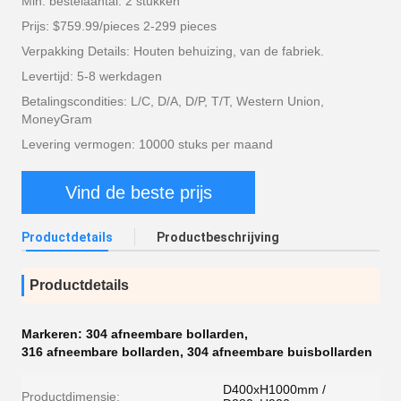
Min. bestelaantal: 2 stukken
Prijs: $759.99/pieces 2-299 pieces
Verpakking Details: Houten behuizing, van de fabriek.
Levertijd: 5-8 werkdagen
Betalingscondities: L/C, D/A, D/P, T/T, Western Union,
MoneyGram
Levering vermogen: 10000 stuks per maand
Vind de beste prijs
Productdetails
Productbeschrijving
Productdetails
Markeren:
304 afneembare bollarden
,
316 afneembare bollarden
,
304 afneembare buisbollarden
D400xH1000mm /
Productdimensie: