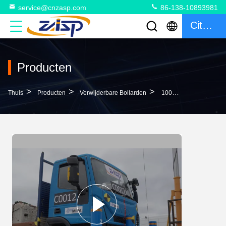
service@cnzasp.com
86-138-10893981
Citaat
Producten
>
>
>
Thuis
Producten
Verwijderbare Bollarden
1000 ± 5 Mm Hoogte Boven De Grond Intrekbare Bollards De Perfecte Oplossing Voor Uw Veiligheid