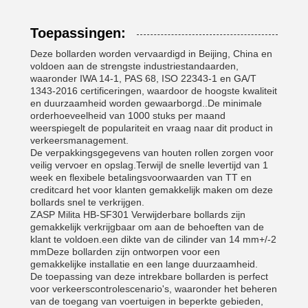
Toepassingen:
Deze bollarden worden vervaardigd in Beijing, China en
voldoen aan de strengste industriestandaarden,
waaronder IWA 14-1, PAS 68, ISO 22343-1 en GA/T
1343-2016 certificeringen, waardoor de hoogste kwaliteit
en duurzaamheid worden gewaarborgd..De minimale
orderhoeveelheid van 1000 stuks per maand
weerspiegelt de populariteit en vraag naar dit product in
verkeersmanagement.
De verpakkingsgegevens van houten rollen zorgen voor
veilig vervoer en opslag.Terwijl de snelle levertijd van 1
week en flexibele betalingsvoorwaarden van TT en
creditcard het voor klanten gemakkelijk maken om deze
bollards snel te verkrijgen.
ZASP Milita HB-SF301 Verwijderbare bollards zijn
gemakkelijk verkrijgbaar om aan de behoeften van de
klant te voldoen.een dikte van de cilinder van 14 mm+/-2
mmDeze bollarden zijn ontworpen voor een
gemakkelijke installatie en een lange duurzaamheid.
De toepassing van deze intrekbare bollarden is perfect
voor verkeerscontrolescenario's, waaronder het beheren
van de toegang van voertuigen in beperkte gebieden,