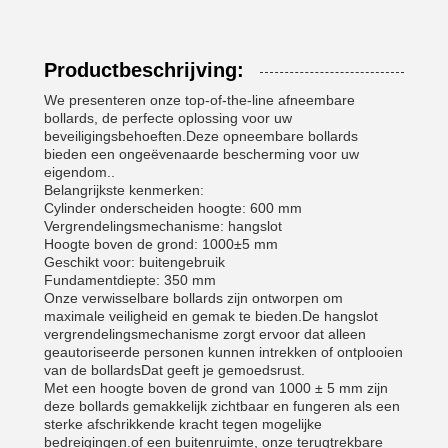
Productbeschrijving:
We presenteren onze top-of-the-line afneembare
bollards, de perfecte oplossing voor uw
beveiligingsbehoeften.Deze opneembare bollards
bieden een ongeëvenaarde bescherming voor uw
eigendom..
Belangrijkste kenmerken:
Cylinder onderscheiden hoogte: 600 mm
Vergrendelingsmechanisme: hangslot
Hoogte boven de grond: 1000±5 mm
Geschikt voor: buitengebruik
Fundamentdiepte: 350 mm
Onze verwisselbare bollards zijn ontworpen om
maximale veiligheid en gemak te bieden.De hangslot
vergrendelingsmechanisme zorgt ervoor dat alleen
geautoriseerde personen kunnen intrekken of ontplooien
van de bollardsDat geeft je gemoedsrust.
Met een hoogte boven de grond van 1000 ± 5 mm zijn
deze bollards gemakkelijk zichtbaar en fungeren als een
sterke afschrikkende kracht tegen mogelijke
bedreigingen.of een buitenruimte, onze terugtrekbare