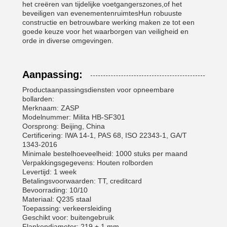
het creëren van tijdelijke voetgangerszones,of het
beveiligen van evenementenruimtesHun robuuste
constructie en betrouwbare werking maken ze tot een
goede keuze voor het waarborgen van veiligheid en
orde in diverse omgevingen.
Aanpassing:
Productaanpassingsdiensten voor opneembare
bollarden:
Merknaam: ZASP
Modelnummer: Milita HB-SF301
Oorsprong: Beijing, China
Certificering: IWA 14-1, PAS 68, ISO 22343-1, GA/T
1343-2016
Minimale bestelhoeveelheid: 1000 stuks per maand
Verpakkingsgegevens: Houten rolborden
Levertijd: 1 week
Betalingsvoorwaarden: TT, creditcard
Bevoorrading: 10/10
Materiaal: Q235 staal
Toepassing: verkeersleiding
Geschikt voor: buitengebruik
Flankendiameter: 219 ± 1 mm