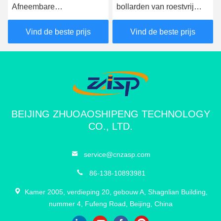
Afneembare
bollarden van roestvrij
veiligheidsbollarden
staal met een IWA14-1-
Afneembare
certificering
Vind de beste prijs
Vind de beste prijs
verkeersbollarden 350
mm Diepte
BEIJING ZHUOAOSHIPENG TECHNOLOGY
CO., LTD.
service@cnzasp.com
86-138-10893981
Kamer 2005, verdieping 20, gebouw A, Shagnlian Building,
nummer 4, Fufeng Road, Beijing, China