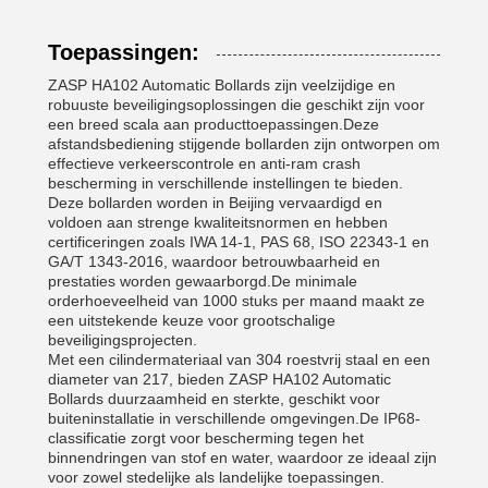
Toepassingen:
ZASP HA102 Automatic Bollards zijn veelzijdige en
robuuste beveiligingsoplossingen die geschikt zijn voor
een breed scala aan producttoepassingen.Deze
afstandsbediening stijgende bollarden zijn ontworpen om
effectieve verkeerscontrole en anti-ram crash
bescherming in verschillende instellingen te bieden.
Deze bollarden worden in Beijing vervaardigd en
voldoen aan strenge kwaliteitsnormen en hebben
certificeringen zoals IWA 14-1, PAS 68, ISO 22343-1 en
GA/T 1343-2016, waardoor betrouwbaarheid en
prestaties worden gewaarborgd.De minimale
orderhoeveelheid van 1000 stuks per maand maakt ze
een uitstekende keuze voor grootschalige
beveiligingsprojecten.
Met een cilindermateriaal van 304 roestvrij staal en een
diameter van 217, bieden ZASP HA102 Automatic
Bollards duurzaamheid en sterkte, geschikt voor
buiteninstallatie in verschillende omgevingen.De IP68-
classificatie zorgt voor bescherming tegen het
binnendringen van stof en water, waardoor ze ideaal zijn
voor zowel stedelijke als landelijke toepassingen.