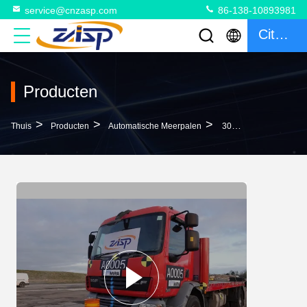
service@cnzasp.com
86-138-10893981
Citaat
Producten
>
>
>
Thuis
Producten
Automatische Meerpalen
304 Roestvrijstalen Afstandsbediening Stijgende Bollarden Voor Langdurige Prestaties En 300W Stroomverbruik