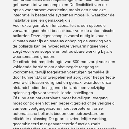
gebouwen tot wooncomplexen.De flexibiliteit van de
opties voor stroomvoorziening maakt een naadloze
integratie in bestaande systemen mogelijk, waardoor de
installatie snel en gemakkelijk is.
Voor extra gemak en functionaliteit is een optionele
verwarmingseenheid beschikbaar voor de automatische
bollarden.Deze eigenschap is vooral nuttig in koude
klimaten waar ijs en sneeuw ophoping de werking van
de bollards kan beïnvloedenDe verwarmingseenheid
zorgt voor een soepele en betrouwbare werking bij alle
weersomstandigheden.
De cilinderinterceptiehoogte van 600 mm zorgt voor een
voldoende barrière om onbevoegde toegang te
voorkomen, terwijl toegelaten voertuigen gemakkelijk
door kunnen.Dit ontwerpelement zorgt voor het perfecte
evenwicht tussen veiligheid en gemak, waardoor onze
afstandsbediende stijgende bollards een veelzijdige
oplossing zijn voor verschillende instellingen.
Of u nu een parkeerplaats moet beveiligen, toegang
moet controleren tot een beperkt gebied of de veiligheid
van een voetgangerszone moet verbeteren, onze
automatische bollards bieden een betrouwbare en
efficiënte oplossing.De gebruiksvriendelijke werking,
gecombineerd met geavanceerde functies zoals