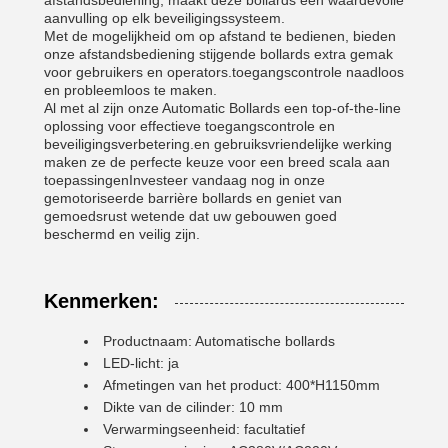
afstandsbediening, maakt deze bollards een waardevolle
aanvulling op elk beveiligingssysteem.
Met de mogelijkheid om op afstand te bedienen, bieden
onze afstandsbediening stijgende bollards extra gemak
voor gebruikers en operators.toegangscontrole naadloos
en probleemloos te maken.
Al met al zijn onze Automatic Bollards een top-of-the-line
oplossing voor effectieve toegangscontrole en
beveiligingsverbetering.en gebruiksvriendelijke werking
maken ze de perfecte keuze voor een breed scala aan
toepassingenInvesteer vandaag nog in onze
gemotoriseerde barrière bollards en geniet van
gemoedsrust wetende dat uw gebouwen goed
beschermd en veilig zijn.
Kenmerken:
Productnaam: Automatische bollards
LED-licht: ja
Afmetingen van het product: 400*H1150mm
Dikte van de cilinder: 10 mm
Verwarmingseenheid: facultatief