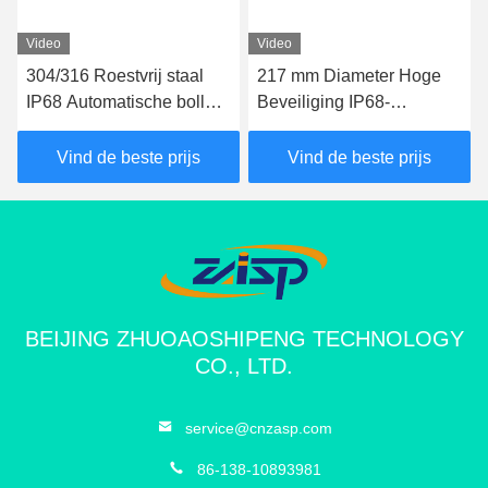
Video
Video
304/316 Roestvrij staal
217 mm Diameter Hoge
IP68 Automatische bollard
Beveiliging IP68-
met een hoogte van 600-
gecertificeerde
1000 mm voor
Automatische Palen voor
Vind de beste prijs
Vind de beste prijs
hydraulische beveiliging
Opritten en
Parkeerplaatsen
BEIJING ZHUOAOSHIPENG TECHNOLOGY
CO., LTD.
service@cnzasp.com
86-138-10893981