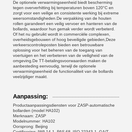
De optionele verwarmingseenheid biedt bescherming
tegen oververhitting bij temperaturen boven 120°C en
zorgt voor een veilige en consistente werking bij extreme
weersomstandigheden.De verpakking van de houten
rollen garandeert een veilig vervoer en hanteren van de
bollards, waardoor hun gemak verder wordt verbeterd.
Of het nu gebruikt wordt in commerciële complexen,
overheidsgebouwen of hoog beveiligde gebieden,Deze
verkeerscontroleposten bieden een betrouwbare
oplossing voor het beheren van de toegang van
voertuigen en het verbeteren van de veiligheid van de
omgeving.De TT-betalingsvoorwaarden maken de
aanbesteding eenvoudig, terwijl de optionele
verwarmingseenheid de functionaliteit van de bollards
veelzijdiger maakt.
Aanpassing:
Productaanpassingsdiensten voor ZASP-automatische
bollarden (model HA102)
Merknaam: ZASP
Modelnummer: HA102
Oorsprong: Beijing
Certificering: IWA 14-1, PAS 68, ISO 22343-1, GA/T