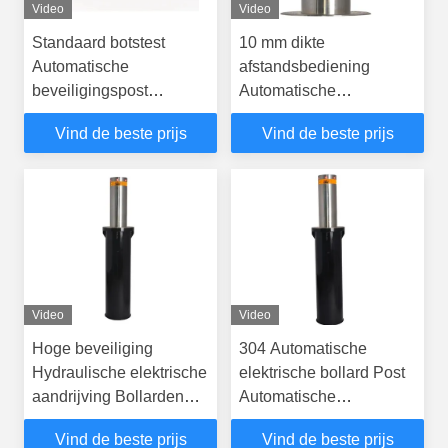
Video
Video
Standaard botstest
10 mm dikte
Automatische
afstandsbediening
beveiligingspost
Automatische
Automatische
parkeerplaats
Vind de beste prijs
Vind de beste prijs
verkeersbollarden
Automatische
hydraulische bollarden
Video
Video
Hoge beveiliging
304 Automatische
Hydraulische elektrische
elektrische bollard Post
aandrijving Bollarden
Automatische
voor
telescopische bollards
Vind de beste prijs
Vind de beste prijs
toegangsbeveiliging