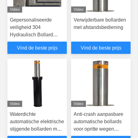
Video
Video
Gepersonaliseerde
Verwijderbare bollarden
veiligheid 304
met afstandsbediening
Hydraulisch Bollard
System
Vind de beste prijs
Vind de beste prijs
Afstandsbediening
Video
Video
Waterdichte
Anti-crash aanpasbare
automatische elektrische
automatische bollards
stijgende bollarden met
voor opritte wegen
een stijgingstijd van 1,8
afneembare stalen