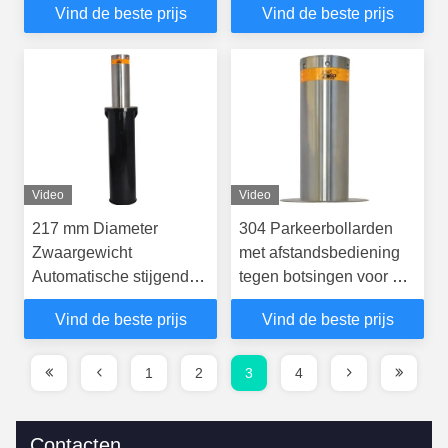
Vind de beste prijs
Vind de beste prijs
s
bollards
Video
Video
217 mm Diameter
304 Parkeerbollarden
Zwaargewicht
met afstandsbediening
Automatische stijgende
tegen botsingen voor de
bollarden Stalen
veiligheid
Vind de beste prijs
Vind de beste prijs
bollardenpost
1
2
3
4
Contacten