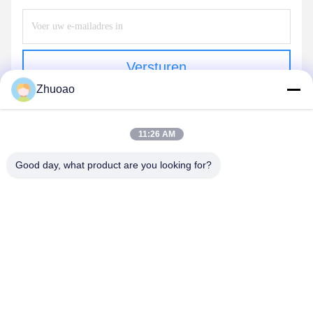
Versturen
Zhuoao
11:26 AM
Good day, what product are you looking for?
BEIJING ZHUOAOSHIPENG TECHNOLOGY
CO., LTD.
service@cnzasp.com
86-138-10893981
Kamer 2005, verdieping 20, gebouw A, Shagnlian Building,