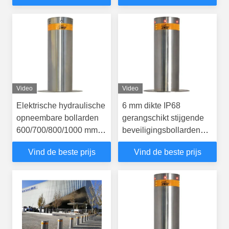
Video
Video
Elektrische hydraulische
6 mm dikte IP68
opneembare bollarden
gerangschikt stijgende
600/700/800/1000 mm
beveiligingsbollarden
Hoogte
terugtrekbaar voor
Vind de beste prijs
Vind de beste prijs
afstandsbediening auto's